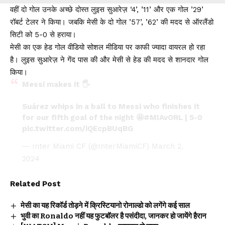
वहीं दो गोल उनके अच्छे दोस्त लुइस सुआरेज़ ‘4’, ’11’ और एक गोल ’29’
रॉबर्ट टेलर ने किया। जबकि मेसी के दो गोल ’57’, ’62’ की मदद से ऑरलैंडो
सिटी को 5-0 से हराया।
मेसी का एक हेड गोल वीडियो सोशल मीडिया पर काफी ज्यादा वायरल हो रहा
है। लुइस सुआरेज़ ने गेंद पास की और मेसी से हेड की मदद से शानदार गोल
किया।
Messi makes it 🖐️
Suárez whips in a ball to Messi who finishes it
for our fifth goal of the night 🤩
#MIAvORL
| 5-0
pic.twitter.com/iQEcpBUqBG
— Inter Miami CF (@InterMiamiCF)
March 2,
2024
Related Post
मेसी का यह रिकॉर्ड तोड़ने में क्रिस्टियानो रोनाल्डो को लगेंगे कई साल
भुवी का Ronaldo नहीं यह फुटबॉलर है पसंदीदा, जानकर हो जायेंगे हैरान